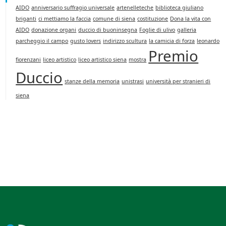
AIDO
anniversario suffragio universale
artenelleteche
biblioteca giuliano
briganti
ci mettiamo la faccia
comune di siena
costituzione
Dona la vita con
AIDO
donazione organi
duccio di buoninsegna
Foglie di ulivo
galleria
parcheggio il campo
gusto lovers
indirizzo scultura
la camicia di forza
leonardo
Premio
fiorenzani
liceo artistico
liceo artistico siena
mostra
Duccio
stanze della memoria
unistrasi
università per stranieri di
siena