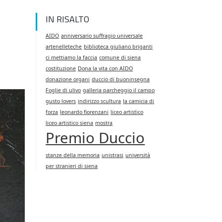
IN RISALTO
AIDO
anniversario suffragio universale
artenelleteche
biblioteca giuliano briganti
ci mettiamo la faccia
comune di siena
costituzione
Dona la vita con AIDO
donazione organi
duccio di buoninsegna
Foglie di ulivo
galleria parcheggio il campo
gusto lovers
indirizzo scultura
la camicia di
forza
leonardo fiorenzani
liceo artistico
liceo artistico siena
mostra
Premio Duccio
stanze della memoria
unistrasi
università
per stranieri di siena