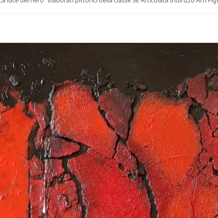
La luce del nero” Elaborati pittorici della classe 3E Articolata Indirizzo Arti F