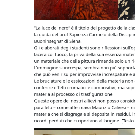
“La luce del nero” è il titolo del progetto della cl
la guida del prof Sapienza Carmelo della Discipli
Buoninsegna” di Siena.
Gli elaborati degli studenti sono riflessioni sull’o
lacera col fuoco, la priva della sua essenza mate
un materiale che della pittura rimanda solo un r
L’immagine si increspa, sembra non più sopportare 
che può venir su per improvvise increspature e an
Le bruciature e le essiccazioni della materia no
conferire effetti cromatici e compositivi, ma sopra
materia al processo di trasfigurazione.
Queste opere dei nostri allievi non posso consider
parallelo – come affermava Maurizio Calvesi – nel
materia che si disgrega e si deposita in residui, 
ricordi perduti che ci riportano all’origine. [Tes