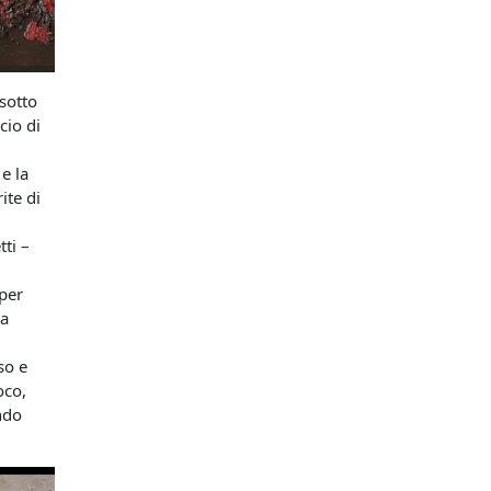
 sotto
cio di
 e la
ite di
tti –
 per
la
so e
oco,
ando