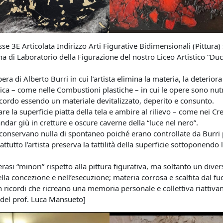
asse 3E Articolata Indirizzo Arti Figurative Bidimensionali (Pittura)
na di Laboratorio della Figurazione del nostro Liceo Artistico “Duc
pera di Alberto Burri in cui l’artista elimina la materia, la deteriora
rica – come nelle Combustioni plastiche – in cui le opere sono nutr
icordo essendo un materiale devitalizzato, deperito e consunto.
la superficie piatta della tela e ambire al rilievo – come nei Cre
dar giù in cretture e oscure caverne della “luce nel nero”.
n conservano nulla di spontaneo poiché erano controllate da Burri
ttutto l’artista preserva la tattilità della superficie sottoponendo 
asi “minori” rispetto alla pittura figurativa, ma soltanto un diver
la concezione e nell’esecuzione; materia corrosa e scalfita dal fu
in ricordi che ricreano una memoria personale e collettiva riattiv
to del prof. Luca Mansueto]