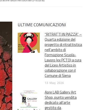
igurative Bidimensionali (Pittura)
ULTIME COMUNICAZIONI
“RITRATTI IN PIAZZA” –
Quarta edizione del
progetto di ritrattistica
nell’ambito di
Formazione Scuola-
Lavoro (ex PCTO) a cura
del Liceo Artistico in
collaborazione con il
Comune di Siena
13
Mag
2026
Apre LAB Gallery Art
Shop, punto vendita
dedicato all’arte
gestito da